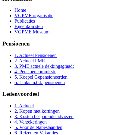
Home
VGPME organisatie
Publicaties
Bijeenkomsten
VGPME Museum
Pensioenen
1. Actueel Pensioenen
2. Actueel PME
3. PME actuele dekkingsgraad:
4. Pensioencommissie
5. Koepel Gepensioneerden
6. Links m.b.t. pensioenen
Ledenvoordeel
1. Actueel
2. Kopen met kortingen
3. Kosten besparende adviezen
4. Verzekeringen
5. Voor de Nabestaanden
6. Reizen en Vakanties