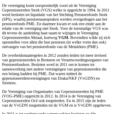
De vereniging komt oorspronkelijk voort uit de Vereniging
Gepensioneerden Stork (VGS) welke is opgericht in 1994. In 2011
werd besloten tot liquidatie van het Stichting Pensioenfonds Stork
(SPS), waarbij pensioenaanspraken werden overgedragen aan het
pensioenfonds PME. En daarmee kwam er ook een einde aan de
relatie van de vereniging met Stork. Voor de toenmalige VGS was
dit tevens de aanleiding haar naam te wijzigen in Vereniging
Gepensioneerden Metaal, kortweg
VGM
. Bovendien wilde zij zich
openstellen voor allen die hun pensioen (in welke vorm dan ook)
ontvangen van het pensioenfonds van de Metalektro (PME).
De overheidsmaatregelen in 2012 zouden leiden tot meer invloed
van gepensioneerden in Besturen en Verantwoordingsorganen van
Pensioenfondsen. Besloten werd in 2011 om te komen tot
samenwerking met andere verenigingen van gepensioneerden die
een belang hadden bij PME. Dat waren initieel de
gepensioneerdenverenigingen van Draka/NKF (VvGDN) en
Siemens.
De Vereniging van Organisaties van Gepensioneerden bij PME
(VOG-PME) opgericht in 2012. In 2014 is de Vereniging van
Gepensioneerden Océ ook toegetreden. En in 2015 zijn de leden
van de VvGDN toegetreden tot de VGM en is VvGDN opgeheven.
In 2021 is tot verdergaande samenwerking besloten en één