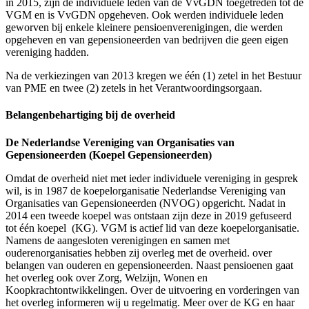
in 2015, zijn de individuele leden van de VvGDN toegetreden tot de
VGM en is VvGDN opgeheven. Ook werden individuele leden
geworven bij enkele kleinere pensioenverenigingen, die werden
opgeheven en van gepensioneerden van bedrijven die geen eigen
vereniging hadden.
Na de verkiezingen van 2013 kregen we één (1) zetel in het Bestuur
van PME en twee (2) zetels in het Verantwoordingsorgaan.
Belangenbehartiging bij de overheid
De Nederlandse Vereniging van Organisaties van
Gepensioneerden (Koepel Gepensioneerden)
Omdat de overheid niet met ieder individuele vereniging in gesprek
wil, is in 1987 de koepelorganisatie Nederlandse Vereniging van
Organisaties van Gepensioneerden (NVOG) opgericht. Nadat in
2014 een tweede koepel was ontstaan zijn deze in 2019 gefuseerd
tot één koepel (KG). VGM is actief lid van deze koepelorganisatie.
Namens de aangesloten verenigingen en samen met
ouderenorganisaties hebben zij overleg met de overheid. over
belangen van ouderen en gepensioneerden. Naast pensioenen gaat
het overleg ook over Zorg, Welzijn, Wonen en
Koopkrachtontwikkelingen. Over de uitvoering en vorderingen van
het overleg informeren wij u regelmatig. Meer over de KG en haar